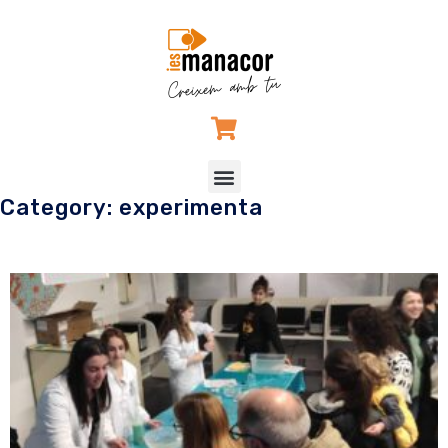
Vés
al
contingut
Menu
Category: experimenta