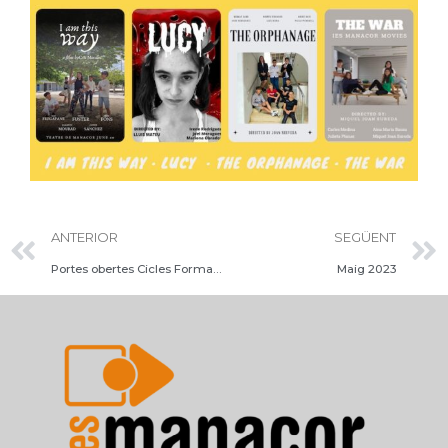
Prev
ANTERIOR
SEGÜENT
Portes obertes Cicles Formatius
Maig 2023