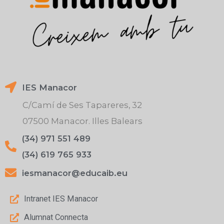
IES Manacor
C/Camí de Ses Tapareres, 32
07500 Manacor. Illes Balears
(34) 971 551 489
(34) 619 765 933
iesmanacor@educaib.eu
Intranet IES Manacor
Alumnat Connecta