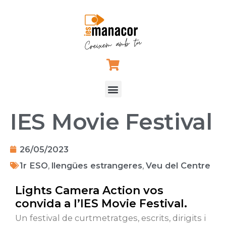
Vés
al
contingut
Menu
IES Movie Festival
26/05/2023
1r ESO
,
llengües estrangeres
,
Veu del Centre
Lights Camera Action vos
convida a l’IES Movie Festival.
Un festival de curtmetratges, escrits, dirigits i