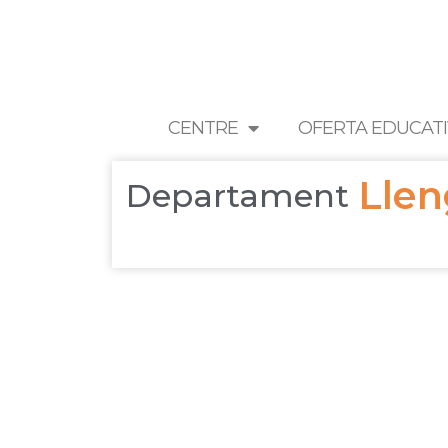
Vés
al
contingut
CENTRE
OFERTA EDUCAT
Llen
Departament