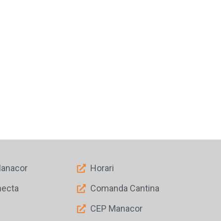
Manacor
Horari
necta
Comanda Cantina
CEP Manacor