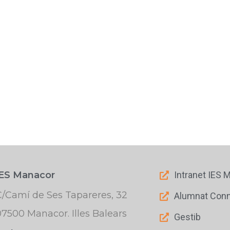
IES Manacor
Intranet IES 
C/Camí de Ses Tapareres, 32
Alumnat Con
07500 Manacor. Illes Balears
Gestib