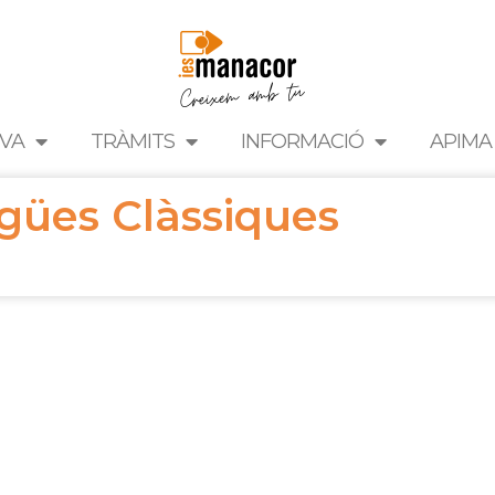
IVA
TRÀMITS
INFORMACIÓ
APIMA
gües Clàssiques