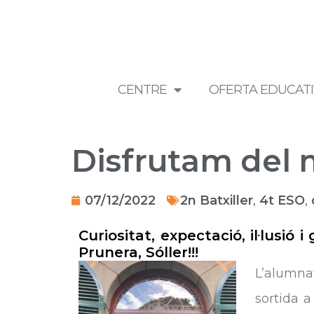
Vés
al
contingut
CENTRE
OFERTA EDUCAT
Disfrutam del 
07/12/2022
2n Batxiller
,
4t ESO
,
Curiositat, expectació, il·lusi
Prunera, Sóller!!!
L’alumnat
sortida a