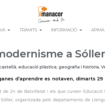
IVA
TRÀMITS
INFORMACIÓ
APIMA
modernisme a Sólle
castellà
,
educació plàstica
,
geografia i història
,
V
ó i ganes d’aprendre es notaven, dimarts 
 de 2n de Batxillerat i els que cursen Educació 
 Sóller, organitzada pels departaments de Llengua