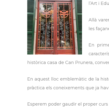
l’Art i Ed
Allà vare
les façan
En prime
caracter
històrica casa de Can Prunera, conve
En aquest lloc emblemàtic de la histò
pràctica els coneixements que ja havi
Esperem poder gaudir el proper curs 