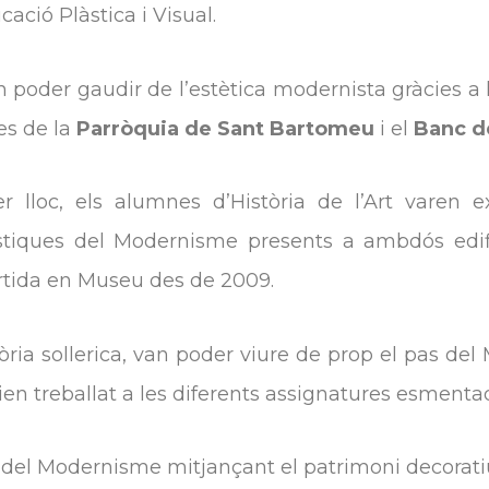
ucació Plàstica i Visual.
n poder gaudir de l’estètica modernista gràcies a l
es de la
Parròquia de Sant Bartomeu
i el
Banc de
r lloc, els alumnes d’Història de l’Art varen
ístiques del Modernisme presents a ambdós edific
rtida en Museu des de 2009.
ria sollerica, van poder viure de prop el pas del 
en treballat a les diferents assignatures esmenta
del Modernisme mitjançant el patrimoni decoratiu 